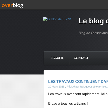
Le blog
Blog de l'associati
ACCUEIL
CONTACT
LES TRAVAUX CONTINUENT DA
20 Mars 2026
, Rédigé par leblogdebspb.over-blo
Les travaux avancent rapidement. Ici
Bravo à tous les artisans !