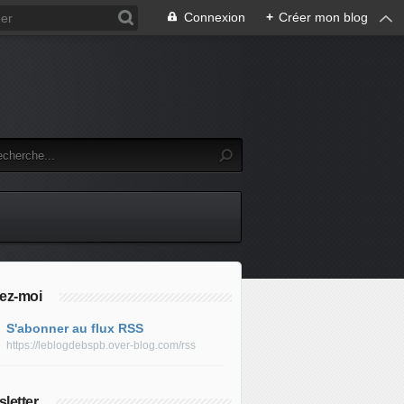
Connexion
+
Créer mon blog
ez-moi
S'abonner au flux RSS
https://leblogdebspb.over-blog.com/rss
letter