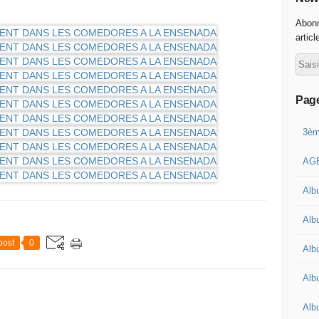
Abonn
articl
Pag
3èm
AGE
Alb
Albu
post
0
Alb
Alb
Alb