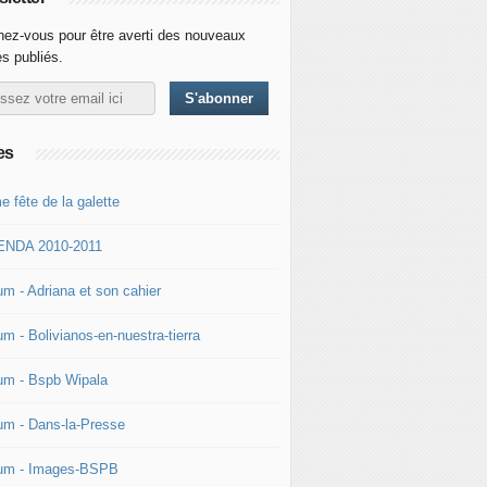
ez-vous pour être averti des nouveaux
es publiés.
es
e fête de la galette
NDA 2010-2011
um - Adriana et son cahier
m - Bolivianos-en-nuestra-tierra
um - Bspb Wipala
um - Dans-la-Presse
um - Images-BSPB