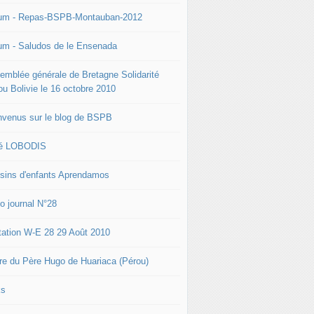
um - Repas-BSPB-Montauban-2012
um - Saludos de le Ensenada
emblée générale de Bretagne Solidarité
ou Bolivie le 16 octobre 2010
nvenus sur le blog de BSPB
é LOBODIS
sins d'enfants Aprendamos
to journal N°28
itation W-E 28 29 Août 2010
tre du Père Hugo de Huariaca (Pérou)
ks