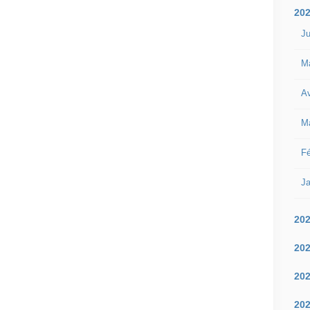
20
Ju
M
Av
M
Fé
Ja
20
20
20
20