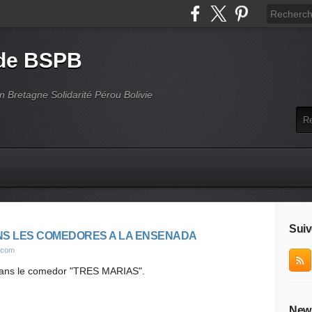
 de BSPB
on Bretagne Solidarité Pérou Bolivie
Suiv
NS LES COMEDORES A LA ENSENADA
g.com
 dans le comedor "TRES MARIAS".
News