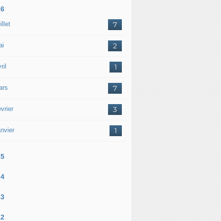
26
illet
7
ai
2
ril
1
ars
7
vrier
3
nvier
1
25
24
23
22