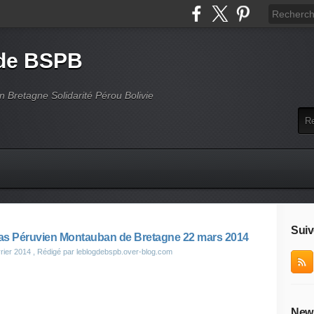
 de BSPB
on Bretagne Solidarité Pérou Bolivie
Suiv
s Péruvien Montauban de Bretagne 22 mars 2014
rier 2014
, Rédigé par leblogdebspb.over-blog.com
News