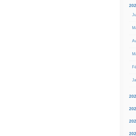
20
Ju
M
Av
M
Fé
Ja
20
20
20
20