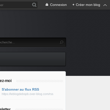
Connexion
+
Créer mon blog
ez-moi
S'abonner au flux RSS
https://leblogdebspb.over-blog.com/rss
letter