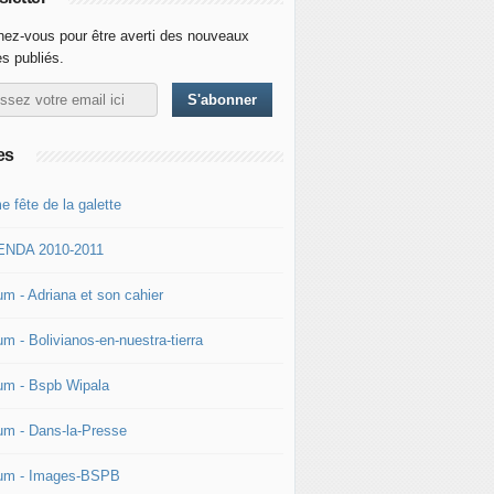
ez-vous pour être averti des nouveaux
es publiés.
es
e fête de la galette
NDA 2010-2011
um - Adriana et son cahier
m - Bolivianos-en-nuestra-tierra
um - Bspb Wipala
um - Dans-la-Presse
um - Images-BSPB