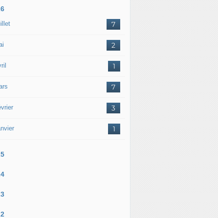
26
illet
7
ai
2
ril
1
ars
7
vrier
3
nvier
1
25
24
23
22