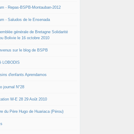
um - Repas-BSPB-Montauban-2012
um - Saludos de le Ensenada
emblée générale de Bretagne Solidarité
ou Bolivie le 16 octobre 2010
nvenus sur le blog de BSPB
é LOBODIS
sins d'enfants Aprendamos
to journal N°28
itation W-E 28 29 Août 2010
tre du Père Hugo de Huariaca (Pérou)
ks