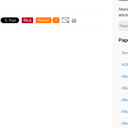
Abonn
articl
Repost
0
Pag
3èm
AGE
Alb
Albu
Alb
Alb
Alb