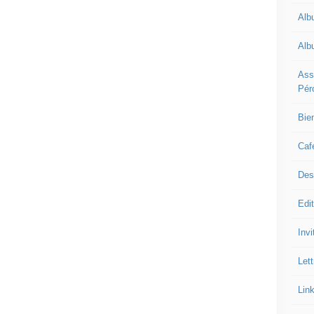
Alb
Alb
Ass
Pér
Bie
Caf
Des
Edi
Inv
Let
Lin